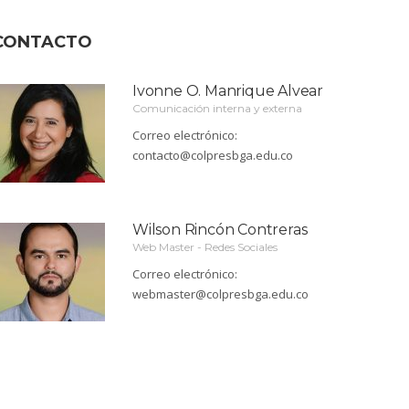
CONTACTO
Ivonne O. Manrique Alvear
Comunicación interna y externa
Correo electrónico:
contacto@colpresbga.edu.co
Wilson Rincón Contreras
Web Master - Redes Sociales
Correo electrónico:
webmaster@colpresbga.edu.co