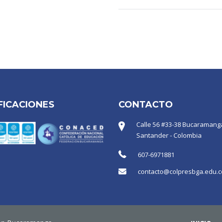
FICACIONES
CONTACTO
Calle 56 #33-38 Bucaramanga
Santander - Colombia
607-6971881
contacto@colpresbga.edu.c