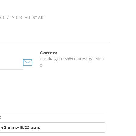
B; 7º AB; 8º AB, 9º AB;
Correo:
claudia.gomez@colpresbga.edu.c
o
:
:45 a.m.- 8:25 a.m.