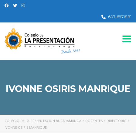
607-6971881
Togg
IVONNE OSIRIS MANRIQUE
COLEGIO DE LA PRESENTACIÓN BUCARAMANGA
>
DOCENTES
>
DIRECTORIO
>
IVONNE OSIRIS MANRIQUE