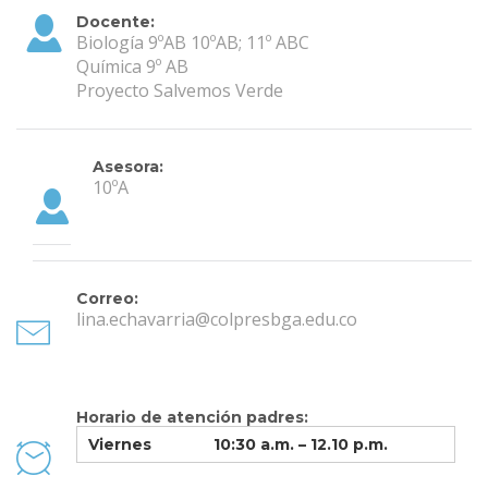
Docente:
Biología 9ºAB 10ºAB; 11º ABC
Química 9º AB
Proyecto Salvemos Verde
Asesora:
10ºA
Correo:
lina.echavarria@colpresbga.edu.co
Horario de atención padres:
Viernes
10:30 a.m. – 12.10 p.m.