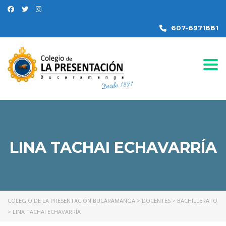
607-6971881
Togg
LINA TACHAI ECHAVARRÍA
COLEGIO DE LA PRESENTACIÓN BUCARAMANGA
>
DOCENTES
>
BACHILLERATO
>
LINA TACHAI ECHAVARRÍA