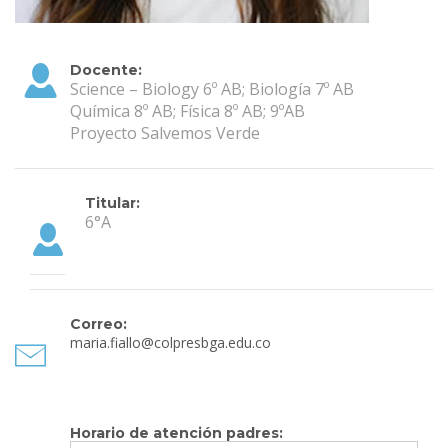
Docente:
Science – Biology 6º AB; Biología 7º AB
Química 8º AB; Física 8º AB; 9ºAB
Proyecto Salvemos Verde
Titular:
6°A
Correo:
maria.fiallo@colpresbga.edu.co
Horario de atención padres: