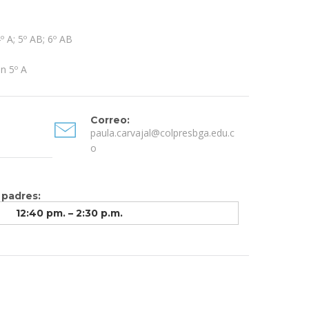
4º A; 5º AB; 6º AB
n 5º A
Correo:
paula.carvajal@colpresbga.edu.c
o
 padres:
12:40 pm. – 2:30 p.m.