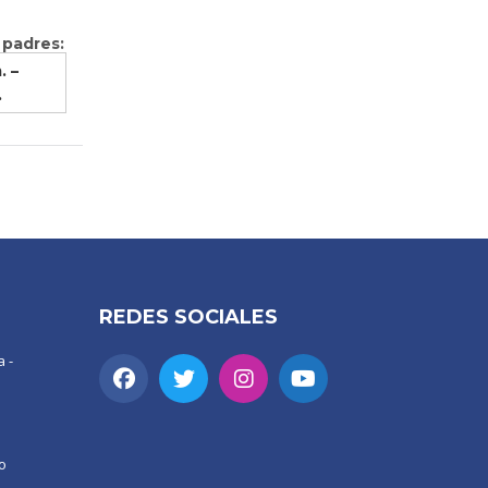
 padres:
. –
.
REDES SOCIALES
 -
o