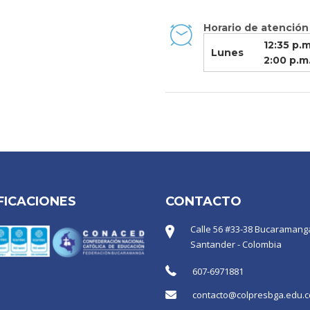
Horario de atención
12:35 p.m
Lunes
2:00 p.m
FICACIONES
CONTACTO
Calle 56 #33-38 Bucaramanga
Santander - Colombia
607-6971881
contacto@colpresbga.edu.c