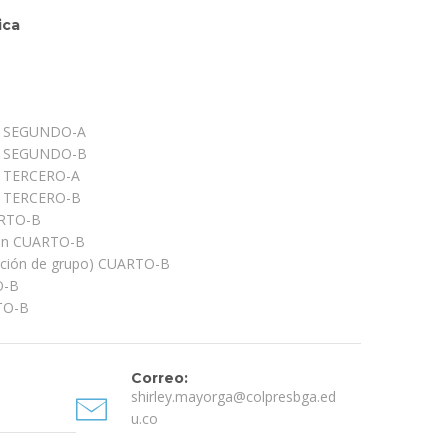
ica
ca SEGUNDO-A
ca SEGUNDO-B
ca TERCERO-A
ca TERCERO-B
ARTO-B
pin CUARTO-B
cción de grupo) CUARTO-B
O-B
TO-B
Correo:
shirley.mayorga@colpresbga.ed
u.co