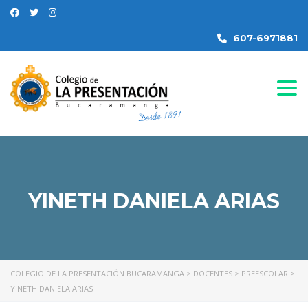
607-6971881
Togg
YINETH DANIELA ARIAS
COLEGIO DE LA PRESENTACIÓN BUCARAMANGA
>
DOCENTES
>
PREESCOLAR
>
YINETH DANIELA ARIAS