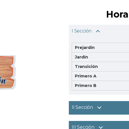
Hora
I Sección
Prejardín
Jardín
Transición
Primero A
Primero B
II Sección
III Sección