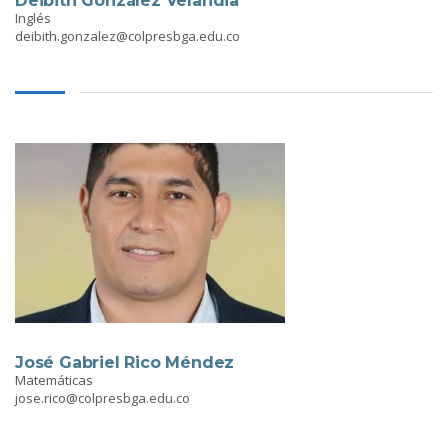
Deibith González Velandia
Inglés
deibith.gonzalez@colpresbga.edu.co
José Gabriel Rico Méndez
Matemáticas
jose.rico@colpresbga.edu.co