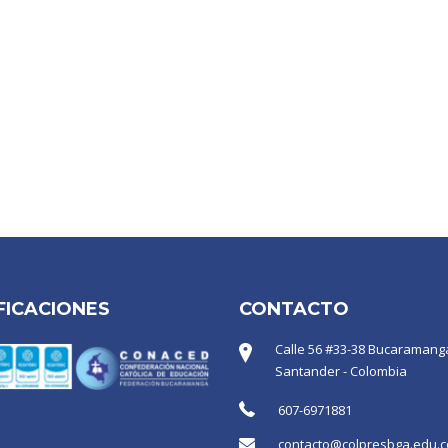
FICACIONES
CONTACTO
Calle 56 #33-38 Bucaramanga
Santander - Colombia
607-6971881
contacto@colpresbga.edu.c