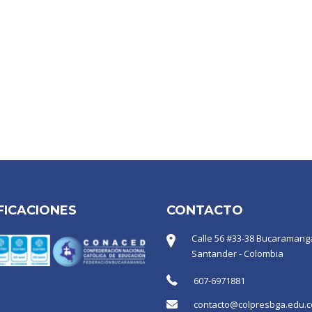
FICACIONES
CONTACTO
Calle 56 #33-38 Bucaramanga
Santander - Colombia
607-6971881
contacto@colpresbga.edu.c