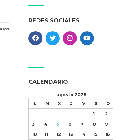
REDES SOCIALES
rios
CALENDARIO
agosto 2026
L
M
X
J
V
S
D
1
2
3
4
5
6
7
8
9
10
11
12
13
14
15
16