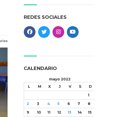
REDES SOCIALES
rios
CALENDARIO
mayo 2022
L
M
X
J
V
S
D
1
2
3
4
5
6
7
8
9
10
11
12
13
14
15