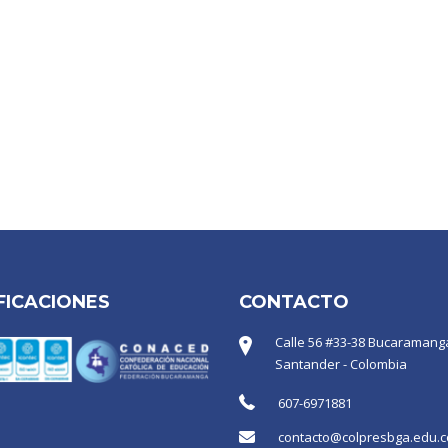
FICACIONES
CONTACTO
Calle 56 #33-38 Bucaramanga
Santander - Colombia
607-6971881
contacto@colpresbga.edu.c