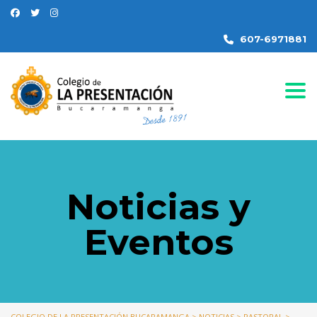
607-6971881
Togg
Noticias y
Eventos
COLEGIO DE LA PRESENTACIÓN BUCARAMANGA
>
NOTICIAS
>
PASTORAL
>