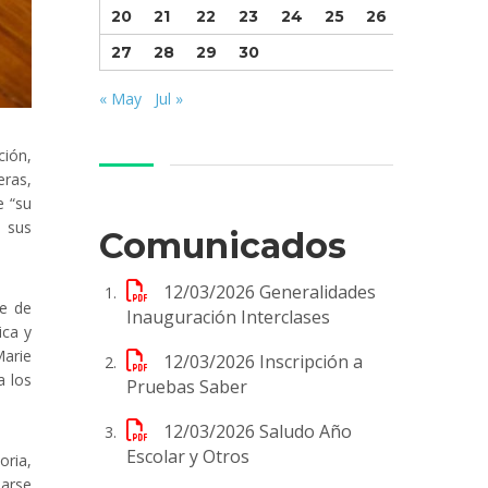
20
21
22
23
24
25
26
27
28
29
30
« May
Jul »
ción,
eras,
e “su
y sus
Comunicados
12/03/2026
Generalidades
be de
Inauguración Interclases
ica y
Marie
12/03/2026
Inscripción a
a los
Pruebas Saber
12/03/2026
Saludo Año
Escolar y Otros
oria,
sarse