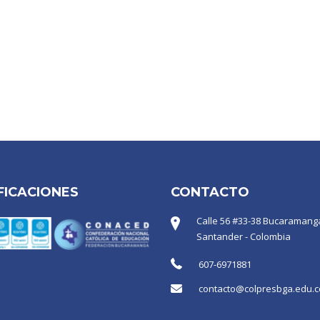
FICACIONES
CONTACTO
Calle 56 #33-38 Bucaramanga
Santander - Colombia
607-6971881
contacto@colpresbga.edu.c