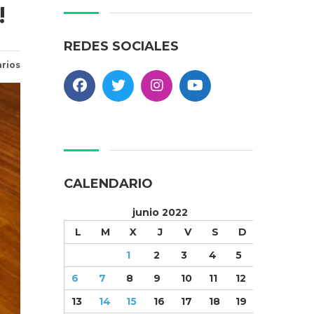
!
REDES SOCIALES
rios
CALENDARIO
junio 2022
L
M
X
J
V
S
D
1
2
3
4
5
6
7
8
9
10
11
12
13
14
15
16
17
18
19