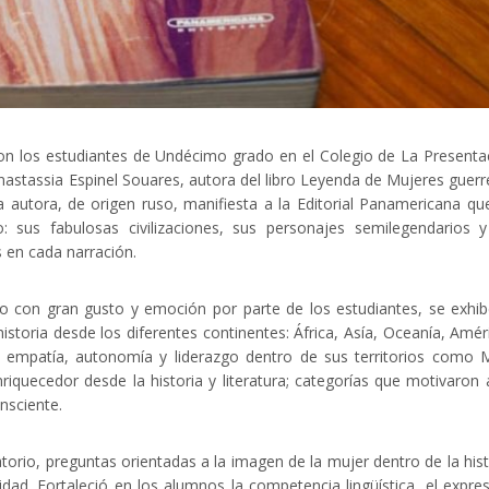
 con los estudiantes de Undécimo grado en el Colegio de La Presenta
nastassia Espinel Souares, autora del libro Leyenda de Mujeres guerr
 autora, de origen ruso, manifiesta a la Editorial Panamericana qu
 sus fabulosas civilizaciones, sus personajes semilegendarios 
 en cada narración.
do con gran gusto y emoción por parte de los estudiantes, se exhi
istoria desde los diferentes continentes: África, Asía, Oceanía, Amér
a, empatía, autonomía y liderazgo dentro de sus territorios como 
iquecedor desde la historia y literatura; categorías que motivaron 
nsciente.
torio, preguntas orientadas a la imagen de la mujer dentro de la hist
lidad. Fortaleció en los alumnos la competencia lingüística, el expre