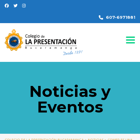
607-6971881
Togg
Noticias y
Eventos
COLEGIO DE LA PRESENTACIÓN BUCARAMANGA
>
NOTICIAS
>
COMER ES UNA