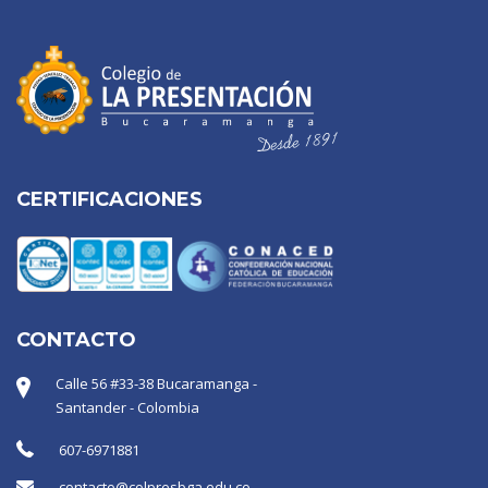
CERTIFICACIONES
CONTACTO
Calle 56 #33-38 Bucaramanga -
Santander - Colombia
607-6971881
contacto@colpresbga.edu.co