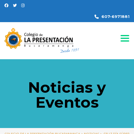
607-6971881
Togg
Noticias y
Eventos
COLEGIO DE LA PRESENTACIÓN BUCARAMANGA
>
NOTICIAS
>
¡FELIZ DÍA SÚPER