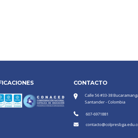
FICACIONES
CONTACTO
Calle 56 #33-38 Bucaramanga
Santander - Colombia
607-6971881
contacto@colpresbga.edu.c