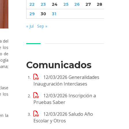
22
23
24
25
26
27
28
29
30
31
« Jul
Sep »
a del
e los
do de
logía
Comunicados
mana;
12/03/2026
Generalidades
Inauguración Interclases
clase
e los
12/03/2026
Inscripción a
Pruebas Saber
12/03/2026
Saludo Año
en la
Escolar y Otros