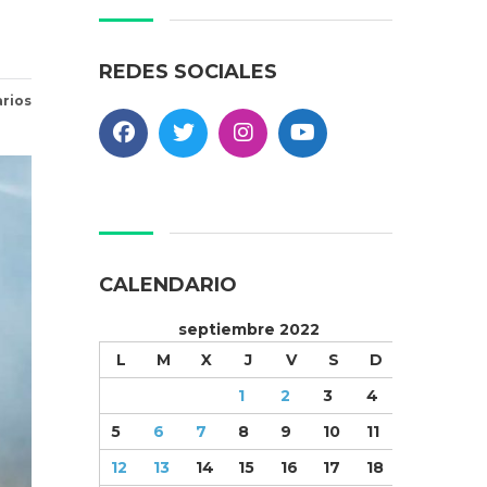
REDES SOCIALES
rios
CALENDARIO
septiembre 2022
L
M
X
J
V
S
D
1
2
3
4
5
6
7
8
9
10
11
12
13
14
15
16
17
18