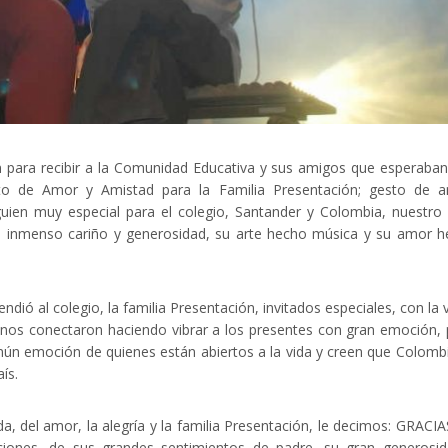
on para recibir a la Comunidad Educativa y sus amigos que esperaba
to de Amor y Amistad para la Familia Presentación; gesto de a
uien muy especial para el colegio, Santander y Colombia, nuestro
 con inmenso cariño y generosidad, su arte hecho música y su amor 
ndió al colegio, la familia Presentación, invitados especiales, con la 
 nos conectaron haciendo vibrar a los presentes con gran emoción,
omún emoción de quienes están abiertos a la vida y creen que Colomb
ís.
a, del amor, la alegría y la familia Presentación, le decimos: GRACIA
ciones, de sus grandes sentimientos de padre, su gran generosi