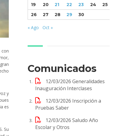
19
20
21
22
23
24
25
26
27
28
29
30
« Ago
Oct »
n con
mor,
 gran
Comunicados
hecho
12/03/2026
Generalidades
Inauguración Interclases
voz y
 pues
12/03/2026
Inscripción a
ia es
Pruebas Saber
12/03/2026
Saludo Año
Escolar y Otros
S. Su
dad y