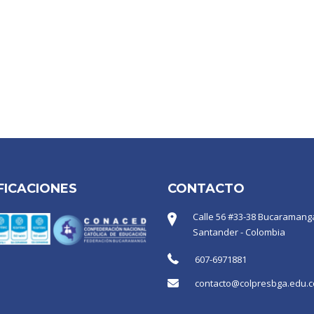
FICACIONES
CONTACTO
Calle 56 #33-38 Bucaramanga
Santander - Colombia
607-6971881
contacto@colpresbga.edu.c