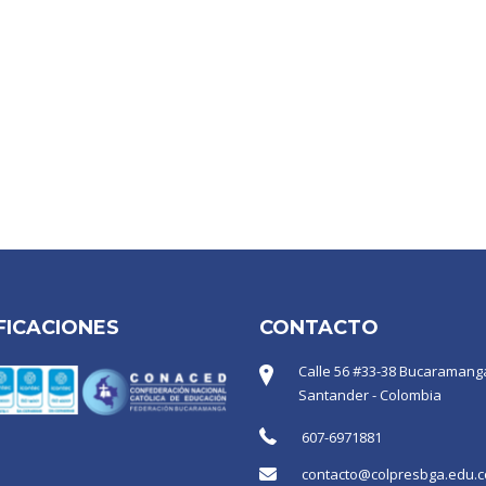
FICACIONES
CONTACTO
Calle 56 #33-38 Bucaramanga
Santander - Colombia
607-6971881
contacto@colpresbga.edu.c