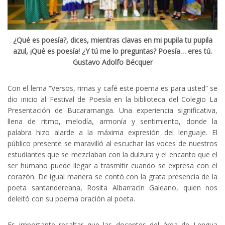
¿Qué es poesía?, dices, mientras clavas en mi pupila tu pupila
azul, ¡Qué es poesía! ¿Y tú me lo preguntas? Poesía… eres tú.
Gustavo Adolfo Bécquer
Con el lema “Versos, rimas y café este poema es para usted” se
dio inicio al Festival de Poesía en la biblioteca del Colegio La
Presentación de Bucaramanga. Una experiencia significativa,
llena de ritmo, melodía, armonía y sentimiento, donde la
palabra hizo alarde a la máxima expresión del lenguaje. El
público presente se maravilló al escuchar las voces de nuestros
estudiantes que se mezclaban con la dulzura y el encanto que el
ser humano puede llegar a trasmitir cuando se expresa con el
corazón. De igual manera se contó con la grata presencia de la
poeta santandereana, Rosita Albarracín Galeano, quien nos
deleitó con su poema oración al poeta.
Es importante resaltar que las docentes del área de Lengua