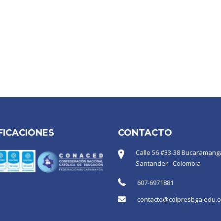
FICACIONES
CONTACTO
Calle 56 #33-38 Bucaramanga
Santander - Colombia
607-6971881
contacto@colpresbga.edu.c