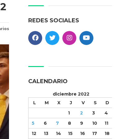
2
REDES SOCIALES
rios
CALENDARIO
diciembre 2022
L
M
X
J
V
S
D
1
2
3
4
5
6
7
8
9
10
11
12
13
14
15
16
17
18