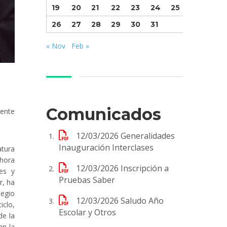
19
20
21
22
23
24
25
26
27
28
29
30
31
« Nov
Feb »
Comunicados
mente
12/03/2026
Generalidades
Inauguración Interclases
atura
 hora
12/03/2026
Inscripción a
es y
Pruebas Saber
r, ha
legio
12/03/2026
Saludo Año
iclo,
Escolar y Otros
de la
an la