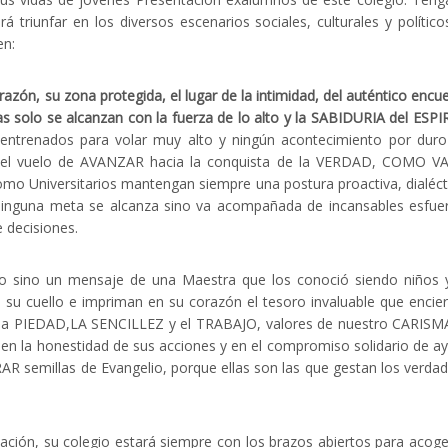
á triunfar en los diversos escenarios sociales, culturales y político
en:
orazón, su zona protegida, el lugar de la intimidad, del auténtico encu
s solo se alcanzan con la fuerza de lo alto y la SABIDURIA del ESPI
trenados para volar muy alto y ningún acontecimiento por duro
elo…el vuelo de AVANZAR hacia la conquista de la VERDAD, COMO 
mo Universitarios mantengan siempre una postura proactiva, dialéct
 ninguna meta se alcanza sino va acompañada de incansables esfue
e decisiones.
o sino un mensaje de una Maestra que los conoció siendo niños 
 su cuello e impriman en su corazón el tesoro invaluable que encier
la PIEDAD,LA SENCILLEZ y el TRABAJO, valores de nuestro CARISM
s, en la honestidad de sus acciones y en el compromiso solidario de a
R semillas de Evangelio, porque ellas son las que gestan los verda
ción, su colegio estará siempre con los brazos abiertos para acoge