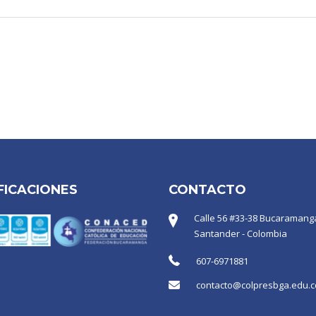
FICACIONES
CONTACTO
Calle 56 #33-38 Bucaramanga
Santander - Colombia
607-6971881
contacto@colpresbga.edu.c