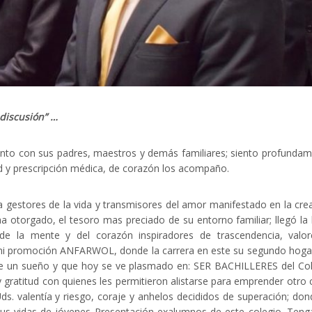
 discusión” …
unto con sus padres, maestros y demás familiares; siento profunda
d y prescripción médica, de corazón los acompaño.
 gestores de la vida y transmisores del amor manifestado en la cre
a otorgado, el tesoro mas preciado de su entorno familiar; llegó la
e la mente y del corazón inspiradores de trascendencia, valor
 mi promoción ANFARWOL, donde la carrera en este su segundo hoga
fue un sueño y que hoy se ve plasmado en: SER BACHILLERES del Co
ratitud con quienes les permitieron alistarse para emprender otro c
ds. valentía y riesgo, coraje y anhelos decididos de superación; don
e sus vidas de jóvenes Presentación exalumnos de este colegio. Teng