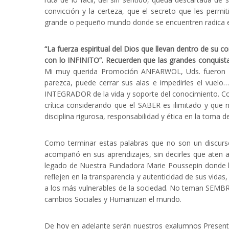
convicción y la certeza, que el secreto que les permitir
grande o pequeño mundo donde se encuentren radica 
“La fuerza espiritual del Dios que llevan dentro de su c
con lo INFINITO”. Recuerden que las grandes conquista
Mi muy querida Promoción ANFARWOL, Uds. fueron en
parezca, puede cerrar sus alas e impedirles el vu
INTEGRADOR de la vida y soporte del conocimiento. Co
crítica considerando que el SABER es ilimitado y que
disciplina rigurosa, responsabilidad y ética en la toma d
Como terminar estas palabras que no son un discurs
acompañó en sus aprendizajes, sin decirles que aten a
legado de Nuestra Fundadora Marie Poussepin donde 
reflejen en la transparencia y autenticidad de sus vida
a los más vulnerables de la sociedad. No teman SEMBRA
cambios Sociales y Humanizan el mundo.
De hoy en adelante serán nuestros exalumnos Presenta