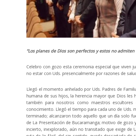
“Los planes de Dios son perfectos y estos no admiten
Celebro con gozo esta ceremonia especial que viven j
no estar con Uds. presencialmente por razones de salu
Llegó el momento anhelado por Uds. Padres de Familia
humana de sus hijos, la herencia mayor que Dios les h
también para nosotros como maestros escultores d
conocimiento. Llegó el tiempo para cada uno de Uds.
terminado; alcanzaron todo aquello que un día solo 
de La Presentación de Bucaramanga; motivo de gozo y g
incierto, inexplorado, aún no transitado que exige de U
ruta de lo fácil, del sin sentido, queda descartada d