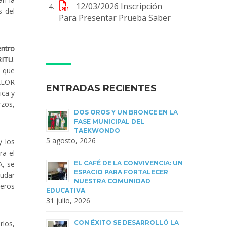
12/03/2026
Inscripción
s del
Para Presentar Prueba Saber
entro
RITU
.
 que
VALOR
ENTRADAS RECIENTES
ica y
rzos,
DOS OROS Y UN BRONCE EN LA
FASE MUNICIPAL DEL
TAEKWONDO
5 agosto, 2026
y los
ra el
A, se
EL CAFÉ DE LA CONVIVENCIA: UN
ESPACIO PARA FORTALECER
yudar
NUESTRA COMUNIDAD
deros
EDUCATIVA
31 julio, 2026
rlos,
CON ÉXITO SE DESARROLLÓ LA