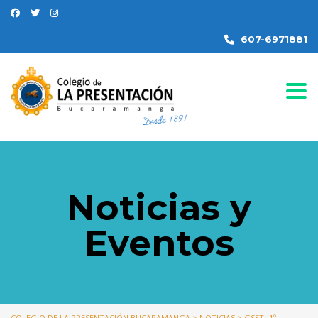
607-6971881
Togg
Noticias y
Eventos
COLEGIO DE LA PRESENTACIÓN BUCARAMANGA
>
NOTICIAS
>
GSST- 1º