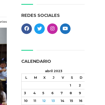
REDES SOCIALES
rios
CALENDARIO
abril 2023
L
M
X
J
V
S
D
1
2
3
4
5
6
7
8
9
10
11
12
13
14
15
16