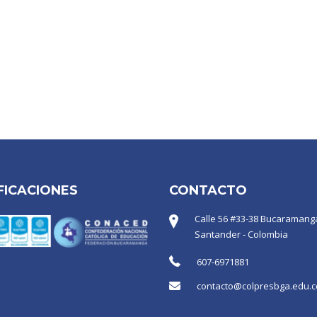
FICACIONES
CONTACTO
Calle 56 #33-38 Bucaramanga
Santander - Colombia
607-6971881
contacto@colpresbga.edu.c