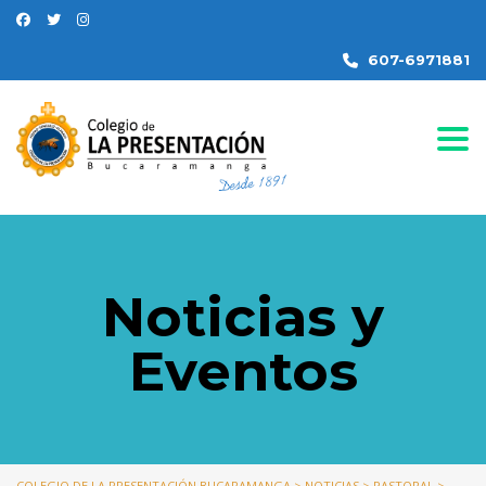
607-6971881
Togg
Noticias y
Eventos
COLEGIO DE LA PRESENTACIÓN BUCARAMANGA
>
NOTICIAS
>
PASTORAL
>