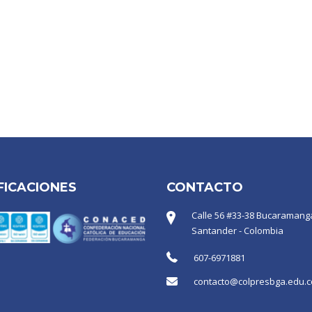
FICACIONES
CONTACTO
Calle 56 #33-38 Bucaramanga
Santander - Colombia
607-6971881
contacto@colpresbga.edu.c