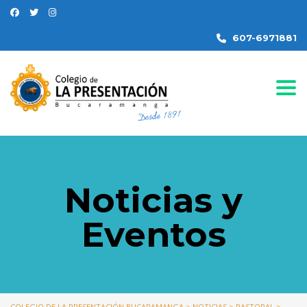
607-6971881
Togg
Noticias y
Eventos
COLEGIO DE LA PRESENTACIÓN BUCARAMANGA
>
NOTICIAS
>
PASTORAL
>