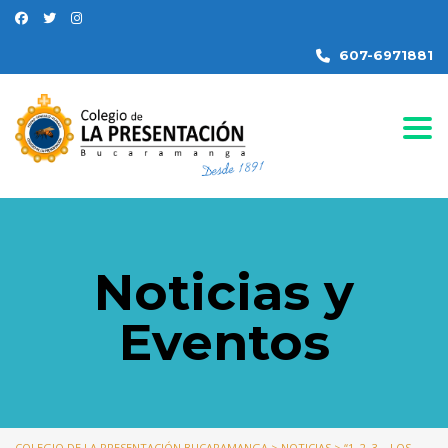
607-6971881
Togg
Noticias y
Eventos
COLEGIO DE LA PRESENTACIÓN BUCARAMANGA
>
NOTICIAS
>
“1, 2, 3… LOS