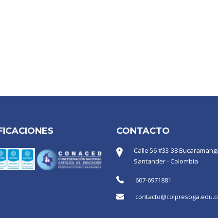
FICACIONES
CONTACTO
Calle 56 #33-38 Bucaramanga
Santander - Colombia
607-6971881
contacto@colpresbga.edu.c