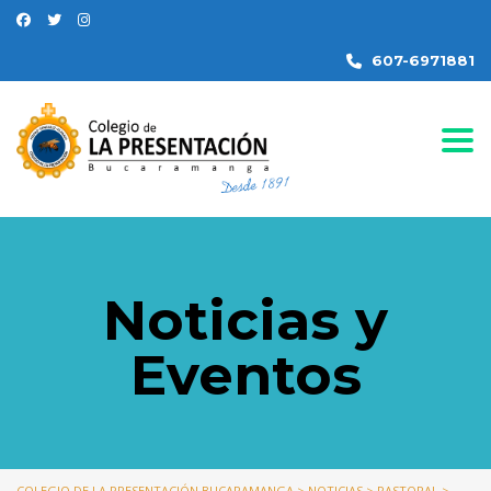
607-6971881
Togg
Noticias y
Eventos
COLEGIO DE LA PRESENTACIÓN BUCARAMANGA
>
NOTICIAS
>
PASTORAL
>