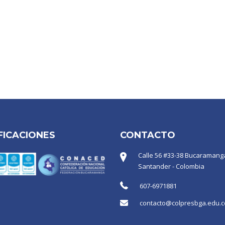
FICACIONES
CONTACTO
Calle 56 #33-38 Bucaramanga
Santander - Colombia
607-6971881
contacto@colpresbga.edu.c