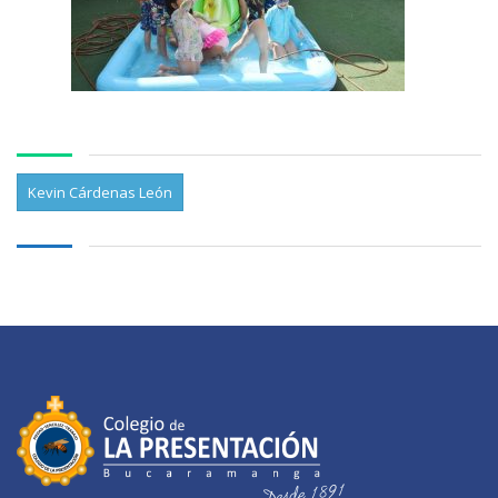
Kevin Cárdenas León