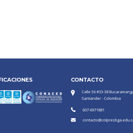
FICACIONES
CONTACTO
Calle 56 #33-38 Bucaramanga
Santander - Colombia
607-6971881
contacto@colpresbga.edu.c