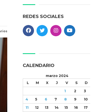
REDES SOCIALES
rios
CALENDARIO
marzo 2024
L
M
X
J
V
S
D
1
2
3
4
5
6
7
8
9
10
11
12
13
14
15
16
17