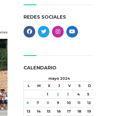
REDES SOCIALES
rios
CALENDARIO
mayo 2024
L
M
X
J
V
S
D
1
2
3
4
5
6
7
8
9
10
11
12
13
14
15
16
17
18
19