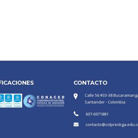
FICACIONES
CONTACTO
Calle 56 #33-38 Bucaramanga
Santander - Colombia
607-6971881
contacto@colpresbga.edu.c