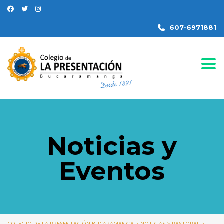
607-6971881
Togg
Noticias y
Eventos
COLEGIO DE LA PRESENTACIÓN BUCARAMANGA
>
NOTICIAS
>
PASTORAL
>