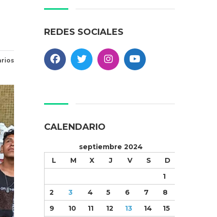
REDES SOCIALES
rios
CALENDARIO
septiembre 2024
L
M
X
J
V
S
D
1
2
3
4
5
6
7
8
9
10
11
12
13
14
15