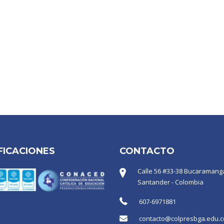
FICACIONES
CONTACTO
Calle 56 #33-38 Bucaramanga
Santander - Colombia
607-6971881
contacto@colpresbga.edu.c