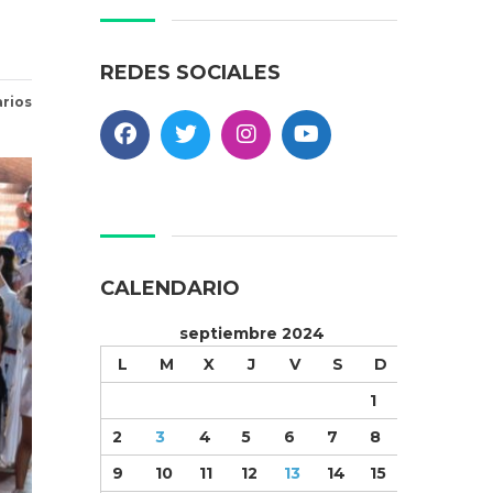
REDES SOCIALES
rios
CALENDARIO
septiembre 2024
L
M
X
J
V
S
D
1
2
3
4
5
6
7
8
9
10
11
12
13
14
15