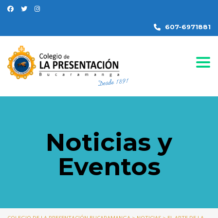
607-6971881
Togg
Noticias y
Eventos
COLEGIO DE LA PRESENTACIÓN BUCARAMANGA
>
NOTICIAS
>
EL ARTE DE LA