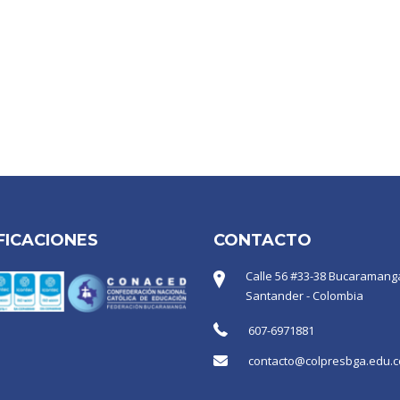
FICACIONES
CONTACTO
Calle 56 #33-38 Bucaramanga
Santander - Colombia
607-6971881
contacto@colpresbga.edu.c