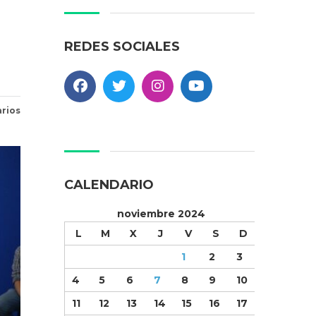
REDES SOCIALES
rios
CALENDARIO
noviembre 2024
L
M
X
J
V
S
D
1
2
3
4
5
6
7
8
9
10
11
12
13
14
15
16
17