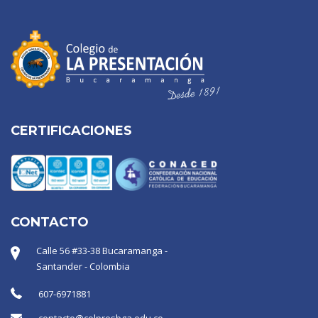
CERTIFICACIONES
CONTACTO
Calle 56 #33-38 Bucaramanga -
Santander - Colombia
607-6971881
contacto@colpresbga.edu.co