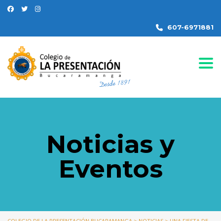
607-6971881
Togg
Noticias y
Eventos
COLEGIO DE LA PRESENTACIÓN BUCARAMANGA
>
NOTICIAS
>
UNA FIESTA DE