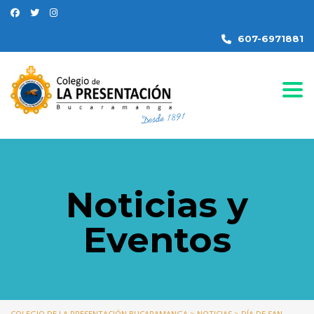
607-6971881
Togg
Noticias y
Eventos
COLEGIO DE LA PRESENTACIÓN BUCARAMANGA
>
NOTICIAS
>
DÍA DE SAN