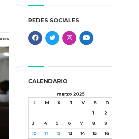
REDES SOCIALES
rios
CALENDARIO
marzo 2025
L
M
X
J
V
S
D
1
2
3
4
5
6
7
8
9
10
11
12
13
14
15
16