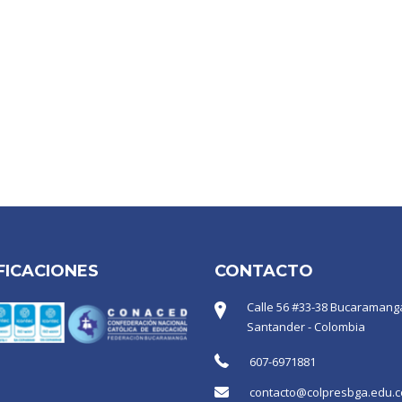
FICACIONES
CONTACTO
Calle 56 #33-38 Bucaramanga
Santander - Colombia
607-6971881
contacto@colpresbga.edu.c