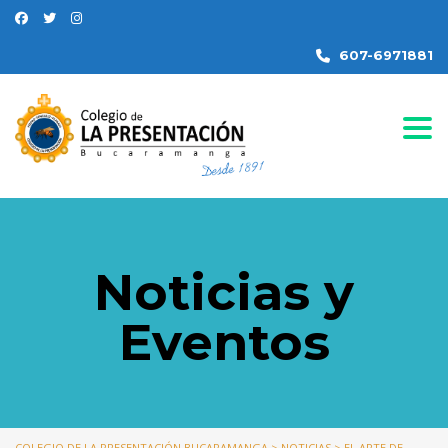
607-6971881
Togg
Noticias y
Eventos
COLEGIO DE LA PRESENTACIÓN BUCARAMANGA
>
NOTICIAS
>
EL ARTE DE