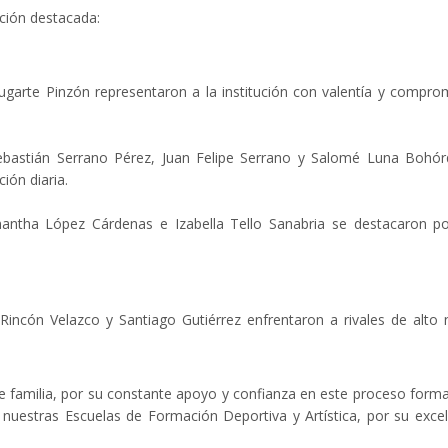
ación destacada:
ugarte Pinzón representaron a la institución con valentía y compro
ebastián Serrano Pérez, Juan Felipe Serrano y Salomé Luna Bohó
ción diaria.
mantha López Cárdenas e Izabella Tello Sanabria se destacaron p
incón Velazco y Santiago Gutiérrez enfrentaron a rivales de alto n
 familia, por su constante apoyo y confianza en este proceso forma
nuestras Escuelas de Formación Deportiva y Artística, por su exce