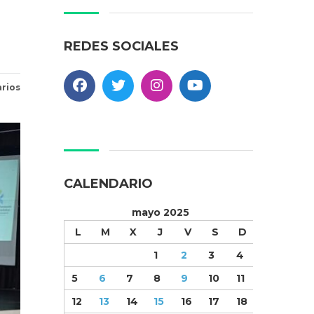
REDES SOCIALES
rios
CALENDARIO
mayo 2025
L
M
X
J
V
S
D
1
2
3
4
5
6
7
8
9
10
11
12
13
14
15
16
17
18