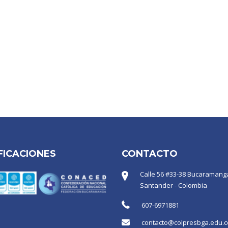
FICACIONES
CONTACTO
Calle 56 #33-38 Bucaramanga
Santander - Colombia
607-6971881
contacto@colpresbga.edu.c