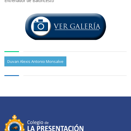
Entrenador de Baloncesto
Duvan Alexis Antonio Monsalve