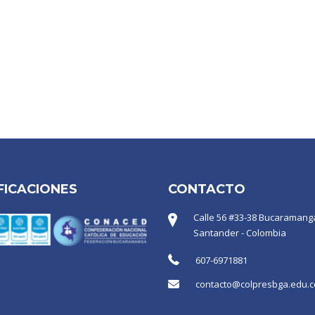
FICACIONES
CONTACTO
Calle 56 #33-38 Bucaramanga
Santander - Colombia
607-6971881
contacto@colpresbga.edu.c