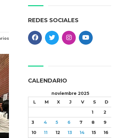
REDES SOCIALES
rios
CALENDARIO
noviembre 2025
L
M
X
J
V
S
D
1
2
3
4
5
6
7
8
9
10
11
12
13
14
15
16