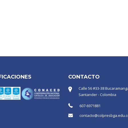
FICACIONES
CONTACTO
Calle 56 #33-38 Bucaramanga
Santander - Colombia
607-6971881
contacto@colpresbga.edu.c